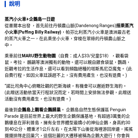
說明
蒸汽小火車+企鵝島一日遊
從墨爾本出發 ，首先前往丹頓農山脈(Dandenong Ranges)
搭乘蒸汽
小火車(Puffing Billy Railway)
，帕芬比利蒸汽小火車是澳洲最古老
的蒸汽火車之一，在此乘坐小火車，穿梭在翠綠的丹頓農山脈之
中。
乘車前往
MARU野生動物園
（自費：成人$33/兒童$18），觀看袋
鼠，考拉， 鴯鶓等澳洲獨有的動物。還可以親自餵食袋鼠，鸚鵡，
近觀考拉的生活作息，還可以看到頻臨絕種的塔斯馬尼亞魔鬼。 (此
自費行程，如因火車廷誤趕不上，沒有費用產生，也沒有退費。) 
“諾比司角中心俯瞰壯觀的巴斯海峽，有機會可以邂逅野生海豹。 
(此贈送活動依當天行程狀況而定，若時間上安排無法參觀，此贈送
活動沒有費用產生，也沒有退費。)
最後到
企鵝島上觀看企鵝歸巢
。 企鵝島自然生態保護區 Penguin 
Parade 是目前世界上最大的野生企鵝保護基地，有超過3萬隻的企
鵝棲息在菲利普島，擁有全世界體型最嬌小的神仙企鵝，身高約30
到40公分、體重才1公斤左右，在太陽下山後從海裡游回岸邊，搖搖
擺擺排隊走回巢穴，這個壯麗的大遷移被稱為企鵝大遊行！你會與