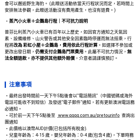
會可以邂逅野生海豹。 (此贈送活動依當天行程狀況而定，若時間上
安排無法參觀，此贈送活動沒有費用產生，也沒有退費。)
蒸汽小火車＋企鵝島行程｜不可抗力說明
普芬比利蒸汽小火車已有百年以上歷史，如因官方通知之天氣因
素、設備維修、山火警告或其他安全因素臨時停運而無法搭乘，行
程將
改為 彩虹小屋＋企鵝島，費用依此行程計算
。如選擇不參加或
更改出發日期，
仍需支付企鵝島門票費用
。此屬不可抗力情況，
無
法全額退款，亦不提供其他額外賠償
，介意者請謹慎預訂。
注意事項
最終出發時間前一天下午5點後會以"電話簡訊"（中國號碼或海外
電話可能收不到短信）及發送"電子郵件"通知，若有更新澳洲電話務
必通知。
可於前一天下午5點後至  
 www.qqqq.com.au/pretourinfo
  查詢出
團通知 

・此價格以澳幣AUD計價(已包括所有稅金). 

・兒童年齡為：4-15 歲，嬰兒年齡為：0-4 歲(包含4 歲)，下單時務