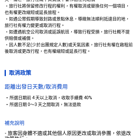
・旅行社將保留修改行程的權利，有權取消或替換任何一個項目，
也有權更改縮短或延長旅程。
・如遇公眾假期導致封路或景點休息，導緻無法順利抵達目的地，
旅行社有權力變更或取消行程。
・如遭遇航空公司取消或延誤航班，導致行程受損，旅行社概不提
供賠償或補償。
・因人數不足(少於出團規定人數)或天氣因素，旅行社有權在啟程前
後取消或更改行程，也有權縮短或延長行程。
取消政策
距離出發日天數/取消費用
所選日期前 4 天以上取消，收取手續費 40%
所選日期 0～3 天之間取消，無法退款
補充說明
- 旅客因身體不適或其他個人原因更改或取消參團，依退改