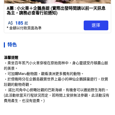
A團 : 小火車＋企鵝島遊 (實際出發時間請以前一天訊息
為主，請務必查看行前通知)
185
A$
起
選擇
* 金額以付款頁面為準
特色
溫馨提醒
・乘坐百年蒸汽小火車穿梭在原始雨林中，身心靈感受丹頓農山脈
的美景。

・可加購Maru動物園，觀看澳洲更多獨有的動物。

・於傍晚時分在企鵝島觀賞世界上最小的神仙企鵝歸巢遊行，欣賞
壯觀的動物奇觀。

・ 諾比司角中心俯瞰壯觀的巴斯海峽，有機會可以邂逅野生海豹。 
(此活動依當天行程狀況而定，若時間上安排無法參觀，此活動沒有
費用產生，也沒有退費。)