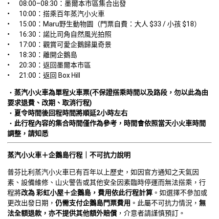
•	08:00–08:30：墨爾本市區集合出發

•	10:00：搭乘百年蒸汽小火車 

•	15:00：Maru野生動物園（門票自費：大人 $33 / 小孩 $18）

•	16:30：諾比司角自然風光拍照

•	17:00：觀賞可愛企鵝歸巢奇景

•	18:30：離開企鵝島

•	20:30：返回墨爾本市區

•	21:00：返回 Box Hill
蒸汽小火車為單程火車票(不保證搭乘時間以及路段，勿以此為由
要求退費、改期、取消行程)
夏令時間後回程時間將順延2小時左右
此行程內容的集合時間僅作為參考，時間會依照當天小火車時間
調整，請知悉
蒸汽小火車＋企鵝島行程｜不可抗力說明
普芬比利蒸汽小火車已有百年以上歷史，如因官方通知之天氣因
素、設備維修、山火警告或其他安全因素臨時停運而無法搭乘，行
程將
改為 彩虹小屋＋企鵝島，費用依此行程計算
。如選擇不參加或
更改出發日期，
仍需支付企鵝島門票費用
。此屬不可抗力情況，
無
法全額退款，亦不提供其他額外賠償
，介意者請謹慎預訂。