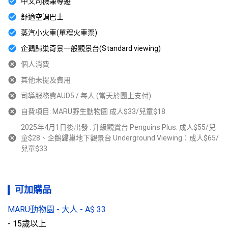
中文司機兼導遊
舒適空調巴士
蒸汽小火車(單程火車票)
企鵝歸巢奇景一般觀景台(Standard viewing)
個人消費
其他未提及費用
司導服務費AUD5 / 每人 (當天於團上支付)
自費項目: MARU野生動物園 成人$33/兒童$18
2025年4月1日後出發 : 升級觀賞台 Penguins Plus: 成人$55/兒
童$28、企鵝歸巢地下觀景台 Underground Viewing：成人$65/
兒童$33
可加購品
MARU動物園 - 大人
-
A$
33
- 15歲以上