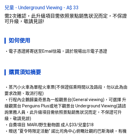
兒童 - Underground Viewing
-
A$
33
需2次確認，此升級項目需依照景點銷售狀況而定，不保證
可升級，敬請見諒!
如何使用
電子憑證將寄送至Email信箱，請於現場出示電子憑證
購買須知摘要
・蒸汽小火車為單程火車票(不保證搭乘時間以及路段，勿以此為由
要求改期、取消行程)

・行程內企鵝歸巢奇景為一般觀景台(General viewing)，可選擇 升
級觀賞台 Penguins Plus或地下觀景台 Underground Viewing(請諮
詢業務人員，此升級項目需依照景點銷售狀況而定，不保證可升
級，敬請見諒)

・自費項目: MARU野生動物園 成人$33/兒童$18 

・贈送 “夏令時限定活動” 諾比司角中心俯瞰壯觀的巴斯海峽，有機