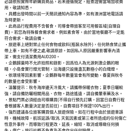
必請依照實際年齡購買商品，若未遵循規定，經查證需當場加收費
用，敬請知悉。
・具體出發時間以前一天簡訊通知內容為準，如有澳洲當地電話請
及時更新。
・此商品行程費用不含餐食，司導會帶旅客至可用餐區域(自理自
費)，若您為特殊餐食需求者，例如素食等，由於當地餐廳不一定能
符合需求，敬請自備。
・旅遊車上絕對禁止任何食物或飲料(瓶裝水除外)，任何熱食禁止攜
帶上車，如有不便之處,敬請原諒。如因私人原因嚴重影響車內清
潔，需支付清潔費用AUD200。
・企鵝歸巢時不允許拍照和錄影，因爲怕人為光源刺激企鵝的眼
睛，小島會實行燈光管制，沿海邊只設幾盞瓦數極小的白熾燈。
・依環境等因素影響，企鵝群每年數量皆會有所變動，春夏與秋冬
的數量也會受影響。
・溫馨提示：秋冬海岸邊天冷風大，請攜帶保暖衣物；夏季日曬較
強，請自備防曬相關用品、衣物。路途遙遠，請自備暈車藥及水。
・景點門票必須經由司導購買(不得自行預先訂購，因當日自費行程
會根據客人數量決定是否前往)，自費項目不保證100%出行。
・強烈建議各位旅客購買個人旅遊保險。如在行程中由於旅遊車誤
時，機械故障，航班延誤/取消, 天氣因素或第三者所造成的任何傷亡
性意外事件，而導致行程更改，延長，縮短，取消或導緻任何損
失，傷亡，旅行社概不負責及不會作出任何賠償。