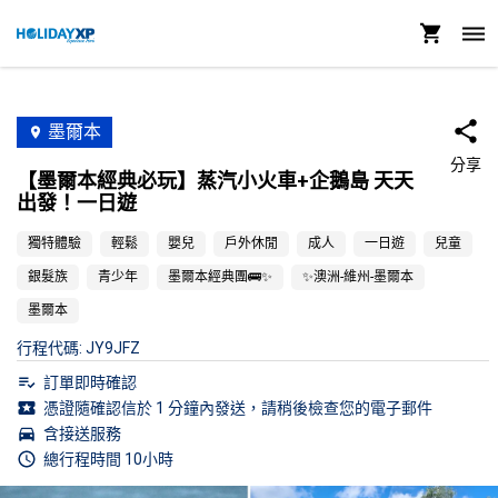
墨爾本
分享
【墨爾本經典必玩】蒸汽小火車+企鵝島 天天
出發！一日遊
獨特體驗
輕鬆
嬰兒
戶外休閒
成人
一日遊
兒童
銀髮族
青少年
墨爾本經典團🚌✨
✨澳洲-維州-墨爾本
墨爾本
行程代碼
:
JY9JFZ
訂單即時確認
憑證隨確認信於 1 分鐘內發送，請稍後檢查您的電子郵件
含接送服務
總行程時間 10小時