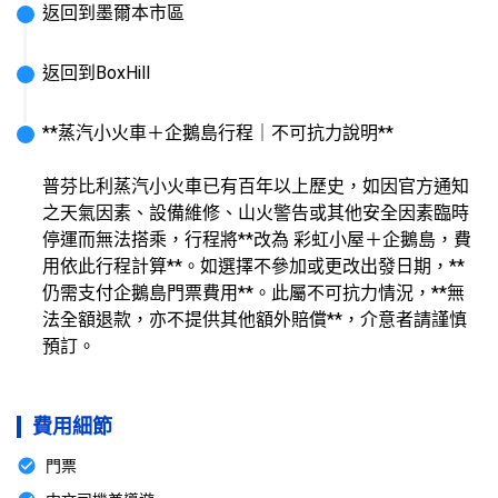
返回到墨爾本市區
返回到BoxHill
**蒸汽小火車＋企鵝島行程｜不可抗力說明**

普芬比利蒸汽小火車已有百年以上歷史，如因官方通知
之天氣因素、設備維修、山火警告或其他安全因素臨時
停運而無法搭乘，行程將**改為 彩虹小屋＋企鵝島，費
用依此行程計算**。如選擇不參加或更改出發日期，**
仍需支付企鵝島門票費用**。此屬不可抗力情況，**無
法全額退款，亦不提供其他額外賠償**，介意者請謹慎
預訂。
費用細節
門票