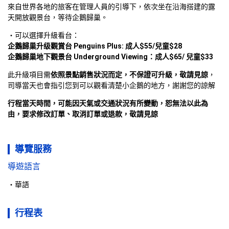
來自世界各地的旅客在管理人員的引導下，依次坐在沿海搭建的露
天開放觀景台，等待企鵝歸巢。
企鵝歸巢升级觀賞台 Penguins Plus: 成人$55/兒童$28

企鵝歸巢地下觀景台 Underground Viewing：成人$65/ 兒童$33
此升級項目需
依照景點銷售狀況而定，不保證可升級，敬請見諒
，
司導當天也會指引您到可以觀看清楚小企鵝的地方，謝謝您的諒解
行程當天時間，可能因天氣或交通狀況有所變動，恕無法以此為
由，要求修改訂單、取消訂單或退款，敬請見諒
導覽服務
導遊語言
華語
行程表