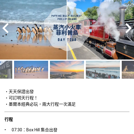
・天天保證出發

・可訂明天行程！

・墨爾本經典必玩，兩大行程一次滿足
行程
•	07:30：Box Hill 集合出發
